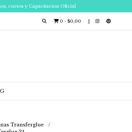
os, cursos y Capacitacion Oficial
0
-
$0,00
OG
nas Transferglue
erglue 34