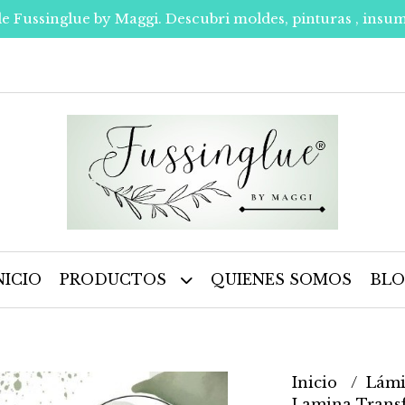
de Fussinglue by Maggi. Descubri moldes, pinturas , insum
NICIO
PRODUCTOS
QUIENES SOMOS
BL
Inicio
Lámi
Lamina Transf