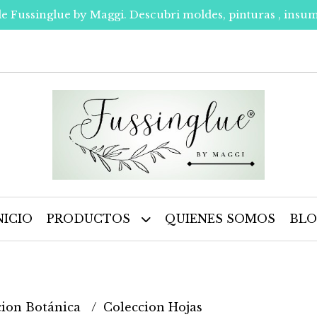
de Fussinglue by Maggi. Descubri moldes, pinturas , insum
NICIO
PRODUCTOS
QUIENES SOMOS
BL
cion Botánica
Coleccion Hojas