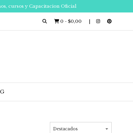
os, cursos y Capacitacion Oficial
0
-
$0,00
OG