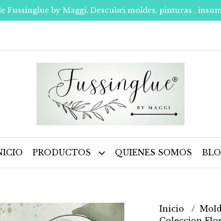
de Fussinglue by Maggi. Descubri moldes, pinturas , insum
NICIO
PRODUCTOS
QUIENES SOMOS
BL
Inicio
Mold
Coleccion Flo