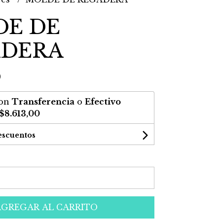
E DE
ADERA
0
on
Transferencia
o
Efectivo
$8.613,00
escuentos
AGREGAR AL CARRITO