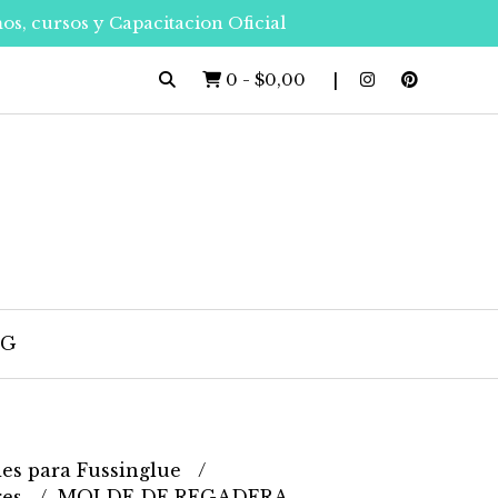
os, cursos y Capacitacion Oficial
0
-
$0,00
OG
es para Fussinglue
res
MOLDE DE REGADERA