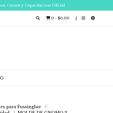
os, cursos y Capacitacion Oficial
0
-
$0,00
OG
es para Fussinglue
vidad
MOLDE DE GNOMO 2