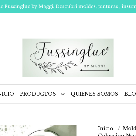
de Fussinglue by Maggi. Descubri moldes, pinturas , insum
NICIO
PRODUCTOS
QUIENES SOMOS
BL
Inicio
Mold
Coleccion Na